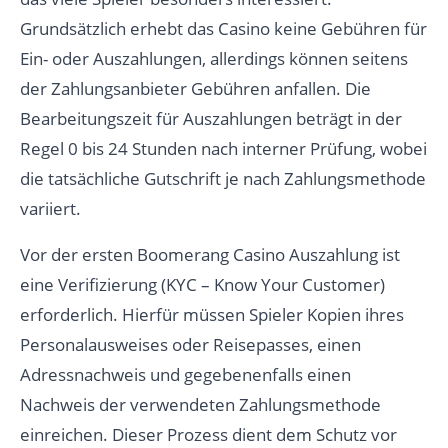
Grundsätzlich erhebt das Casino keine Gebühren für
Ein- oder Auszahlungen, allerdings können seitens
der Zahlungsanbieter Gebühren anfallen. Die
Bearbeitungszeit für Auszahlungen beträgt in der
Regel 0 bis 24 Stunden nach interner Prüfung, wobei
die tatsächliche Gutschrift je nach Zahlungsmethode
variiert.
Vor der ersten Boomerang Casino Auszahlung ist
eine Verifizierung (KYC – Know Your Customer)
erforderlich. Hierfür müssen Spieler Kopien ihres
Personalausweises oder Reisepasses, einen
Adressnachweis und gegebenenfalls einen
Nachweis der verwendeten Zahlungsmethode
einreichen. Dieser Prozess dient dem Schutz vor