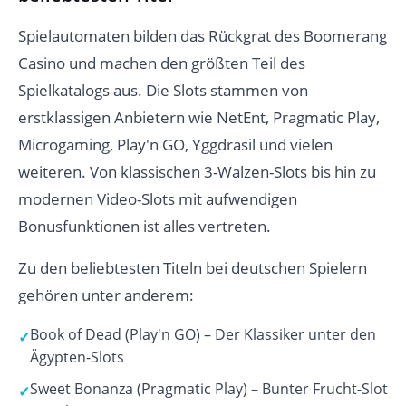
Spielautomaten bilden das Rückgrat des Boomerang
Casino und machen den größten Teil des
Spielkatalogs aus. Die Slots stammen von
erstklassigen Anbietern wie NetEnt, Pragmatic Play,
Microgaming, Play'n GO, Yggdrasil und vielen
weiteren. Von klassischen 3-Walzen-Slots bis hin zu
modernen Video-Slots mit aufwendigen
Bonusfunktionen ist alles vertreten.
Zu den beliebtesten Titeln bei deutschen Spielern
gehören unter anderem:
Book of Dead (Play'n GO) – Der Klassiker unter den
Ägypten-Slots
Sweet Bonanza (Pragmatic Play) – Bunter Frucht-Slot