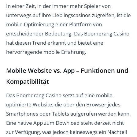
In einer Zeit, in der immer mehr Spieler von
unterwegs auf ihre Lieblingscasinos zugreifen, ist die
mobile Optimierung einer Plattform von
entscheidender Bedeutung. Das Boomerang Casino
hat diesen Trend erkannt und bietet eine
hervorragende mobile Erfahrung.
Mobile Website vs. App – Funktionen und
Kompatibilität
Das Boomerang Casino setzt auf eine mobile-
optimierte Website, die über den Browser jedes
Smartphones oder Tablets aufgerufen werden kann.
Eine native App zum Download steht derzeit nicht
zur Verfügung, was jedoch keineswegs ein Nachteil