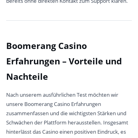
bereits ohne direkten Kontakt zum Support klären.
Boomerang Casino
Erfahrungen – Vorteile und
Nachteile
Nach unserem ausführlichen Test möchten wir
unsere Boomerang Casino Erfahrungen
zusammenfassen und die wichtigsten Stärken und
Schwächen der Plattform herausstellen. Insgesamt
hinterlässt das Casino einen positiven Eindruck, es