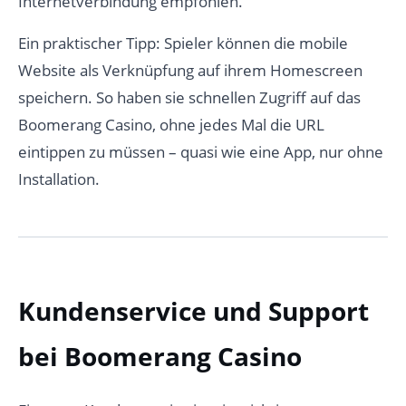
Internetverbindung empfohlen.
Ein praktischer Tipp: Spieler können die mobile
Website als Verknüpfung auf ihrem Homescreen
speichern. So haben sie schnellen Zugriff auf das
Boomerang Casino, ohne jedes Mal die URL
eintippen zu müssen – quasi wie eine App, nur ohne
Installation.
Kundenservice und Support
bei Boomerang Casino