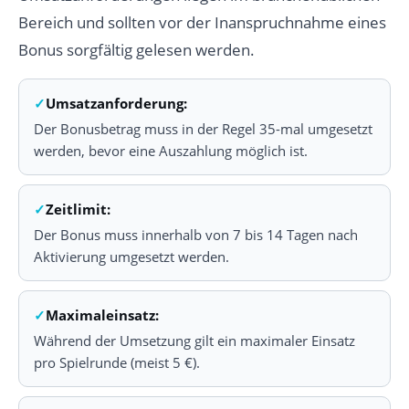
Bereich und sollten vor der Inanspruchnahme eines
Bonus sorgfältig gelesen werden.
Umsatzanforderung:
Der Bonusbetrag muss in der Regel 35-mal umgesetzt
werden, bevor eine Auszahlung möglich ist.
Zeitlimit:
Der Bonus muss innerhalb von 7 bis 14 Tagen nach
Aktivierung umgesetzt werden.
Maximaleinsatz:
Während der Umsetzung gilt ein maximaler Einsatz
pro Spielrunde (meist 5 €).