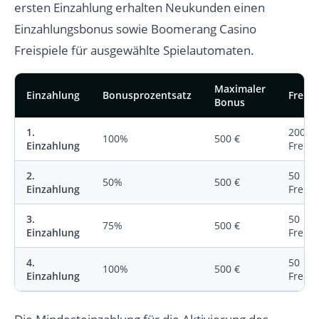
ersten Einzahlung erhalten Neukunden einen
Einzahlungsbonus sowie Boomerang Casino
Freispiele für ausgewählte Spielautomaten.
Maximaler
Einzahlung
Bonusprozentsatz
Freisp
Bonus
1.
200
100%
500 €
Einzahlung
Freisp
2.
50
50%
500 €
Einzahlung
Freisp
3.
50
75%
500 €
Einzahlung
Freisp
4.
50
100%
500 €
Einzahlung
Freisp