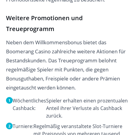
Weitere Promotionen und
Treueprogramm
Neben dem Willkommensbonus bietet das
Boomerang Casino zahlreiche weitere Aktionen für
Bestandskunden. Das Treueprogramm belohnt
regelmäßige Spieler mit Punkten, die gegen
Bonusguthaben, Freispiele oder andere Prämien
eingetauscht werden können.
Wöchentliches
Spieler erhalten einen prozentualen
Cashback:
Anteil ihrer Verluste als Cashback
zurück.
Turniere:
Regelmäßig veranstaltete Slot-Turniere
mit Preispools von mehreren tausend