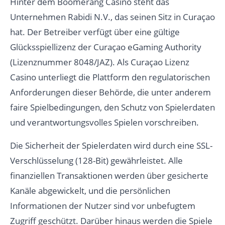
Hinter dem Boomerang Casino steht das
Unternehmen Rabidi N.V., das seinen Sitz in Curaçao
hat. Der Betreiber verfügt über eine gültige
Glücksspiellizenz der Curaçao eGaming Authority
(Lizenznummer 8048/JAZ). Als Curaçao Lizenz
Casino unterliegt die Plattform den regulatorischen
Anforderungen dieser Behörde, die unter anderem
faire Spielbedingungen, den Schutz von Spielerdaten
und verantwortungsvolles Spielen vorschreiben.
Die Sicherheit der Spielerdaten wird durch eine SSL-
Verschlüsselung (128-Bit) gewährleistet. Alle
finanziellen Transaktionen werden über gesicherte
Kanäle abgewickelt, und die persönlichen
Informationen der Nutzer sind vor unbefugtem
Zugriff geschützt. Darüber hinaus werden die Spiele