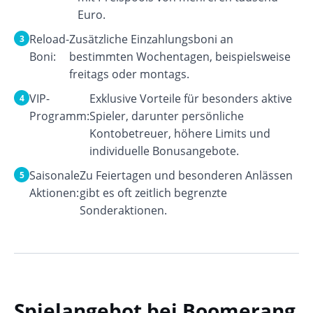
Euro.
Reload-
Zusätzliche Einzahlungsboni an
Boni:
bestimmten Wochentagen, beispielsweise
freitags oder montags.
VIP-
Exklusive Vorteile für besonders aktive
Programm:
Spieler, darunter persönliche
Kontobetreuer, höhere Limits und
individuelle Bonusangebote.
Saisonale
Zu Feiertagen und besonderen Anlässen
Aktionen:
gibt es oft zeitlich begrenzte
Sonderaktionen.
Spielangebot bei Boomerang