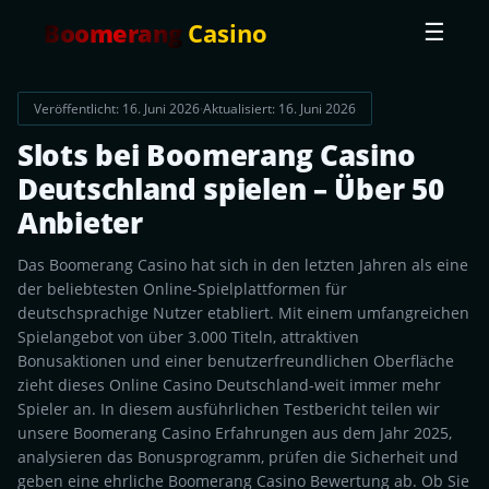
Boomerang
Casino
☰
Veröffentlicht: 16. Juni 2026
·
Aktualisiert: 16. Juni 2026
Slots bei Boomerang Casino
Deutschland spielen – Über 50
Anbieter
Das Boomerang Casino hat sich in den letzten Jahren als eine
der beliebtesten Online-Spielplattformen für
deutschsprachige Nutzer etabliert. Mit einem umfangreichen
Spielangebot von über 3.000 Titeln, attraktiven
Bonusaktionen und einer benutzerfreundlichen Oberfläche
zieht dieses Online Casino Deutschland-weit immer mehr
Spieler an. In diesem ausführlichen Testbericht teilen wir
unsere Boomerang Casino Erfahrungen aus dem Jahr 2025,
analysieren das Bonusprogramm, prüfen die Sicherheit und
geben eine ehrliche Boomerang Casino Bewertung ab. Ob Sie