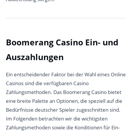
Boomerang Casino Ein- und
Auszahlungen
Ein entscheidender Faktor bei der Wahl eines Online
Casinos sind die verfügbaren Casino
Zahlungsmethoden. Das Boomerang Casino bietet
eine breite Palette an Optionen, die speziell auf die
Bedürfnisse deutscher Spieler zugeschnitten sind.
Im Folgenden betrachten wir die wichtigsten
Zahlungsmethoden sowie die Konditionen für Ein-