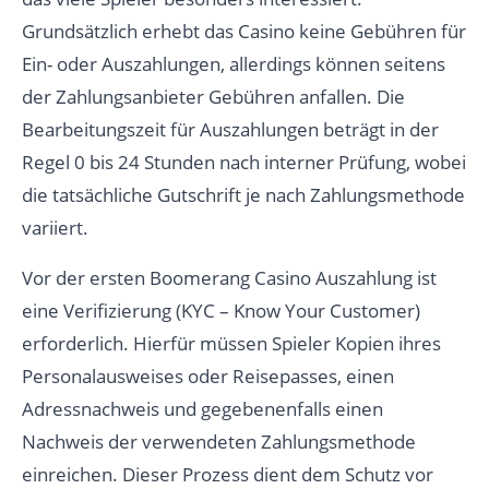
Grundsätzlich erhebt das Casino keine Gebühren für
Ein- oder Auszahlungen, allerdings können seitens
der Zahlungsanbieter Gebühren anfallen. Die
Bearbeitungszeit für Auszahlungen beträgt in der
Regel 0 bis 24 Stunden nach interner Prüfung, wobei
die tatsächliche Gutschrift je nach Zahlungsmethode
variiert.
Vor der ersten Boomerang Casino Auszahlung ist
eine Verifizierung (KYC – Know Your Customer)
erforderlich. Hierfür müssen Spieler Kopien ihres
Personalausweises oder Reisepasses, einen
Adressnachweis und gegebenenfalls einen
Nachweis der verwendeten Zahlungsmethode
einreichen. Dieser Prozess dient dem Schutz vor