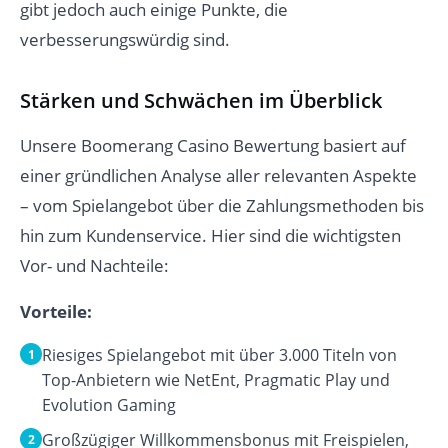
gibt jedoch auch einige Punkte, die
verbesserungswürdig sind.
Stärken und Schwächen im Überblick
Unsere Boomerang Casino Bewertung basiert auf
einer gründlichen Analyse aller relevanten Aspekte
– vom Spielangebot über die Zahlungsmethoden bis
hin zum Kundenservice. Hier sind die wichtigsten
Vor- und Nachteile:
Vorteile:
Riesiges Spielangebot mit über 3.000 Titeln von
Top-Anbietern wie NetEnt, Pragmatic Play und
Evolution Gaming
Großzügiger Willkommensbonus mit Freispielen,