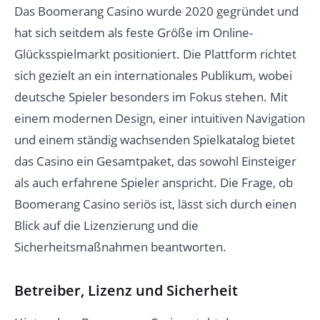
Das Boomerang Casino wurde 2020 gegründet und
hat sich seitdem als feste Größe im Online-
Glücksspielmarkt positioniert. Die Plattform richtet
sich gezielt an ein internationales Publikum, wobei
deutsche Spieler besonders im Fokus stehen. Mit
einem modernen Design, einer intuitiven Navigation
und einem ständig wachsenden Spielkatalog bietet
das Casino ein Gesamtpaket, das sowohl Einsteiger
als auch erfahrene Spieler anspricht. Die Frage, ob
Boomerang Casino seriös ist, lässt sich durch einen
Blick auf die Lizenzierung und die
Sicherheitsmaßnahmen beantworten.
Betreiber, Lizenz und Sicherheit