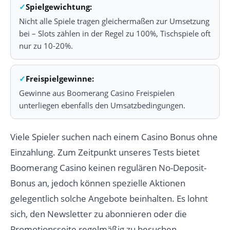
Spielgewichtung:
Nicht alle Spiele tragen gleichermaßen zur Umsetzung
bei – Slots zählen in der Regel zu 100%, Tischspiele oft
nur zu 10-20%.
Freispielgewinne:
Gewinne aus Boomerang Casino Freispielen
unterliegen ebenfalls den Umsatzbedingungen.
Viele Spieler suchen nach einem Casino Bonus ohne
Einzahlung. Zum Zeitpunkt unseres Tests bietet
Boomerang Casino keinen regulären No-Deposit-
Bonus an, jedoch können spezielle Aktionen
gelegentlich solche Angebote beinhalten. Es lohnt
sich, den Newsletter zu abonnieren oder die
Promotionsseite regelmäßig zu besuchen.