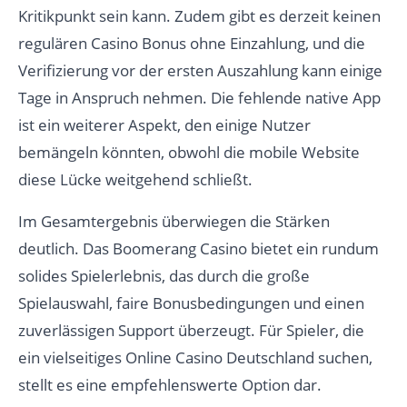
Kritikpunkt sein kann. Zudem gibt es derzeit keinen
regulären Casino Bonus ohne Einzahlung, und die
Verifizierung vor der ersten Auszahlung kann einige
Tage in Anspruch nehmen. Die fehlende native App
ist ein weiterer Aspekt, den einige Nutzer
bemängeln könnten, obwohl die mobile Website
diese Lücke weitgehend schließt.
Im Gesamtergebnis überwiegen die Stärken
deutlich. Das Boomerang Casino bietet ein rundum
solides Spielerlebnis, das durch die große
Spielauswahl, faire Bonusbedingungen und einen
zuverlässigen Support überzeugt. Für Spieler, die
ein vielseitiges Online Casino Deutschland suchen,
stellt es eine empfehlenswerte Option dar.