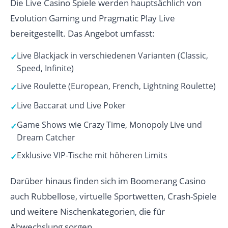
Die Live Casino Spiele werden hauptsächlich von
Evolution Gaming und Pragmatic Play Live
bereitgestellt. Das Angebot umfasst:
Live Blackjack in verschiedenen Varianten (Classic,
Speed, Infinite)
Live Roulette (European, French, Lightning Roulette)
Live Baccarat und Live Poker
Game Shows wie Crazy Time, Monopoly Live und
Dream Catcher
Exklusive VIP-Tische mit höheren Limits
Darüber hinaus finden sich im Boomerang Casino
auch Rubbellose, virtuelle Sportwetten, Crash-Spiele
und weitere Nischenkategorien, die für
Abwechslung sorgen.