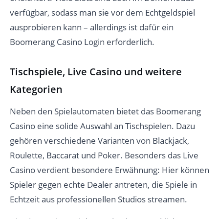
verfügbar, sodass man sie vor dem Echtgeldspiel
ausprobieren kann – allerdings ist dafür ein
Boomerang Casino Login erforderlich.
Tischspiele, Live Casino und weitere
Kategorien
Neben den Spielautomaten bietet das Boomerang
Casino eine solide Auswahl an Tischspielen. Dazu
gehören verschiedene Varianten von Blackjack,
Roulette, Baccarat und Poker. Besonders das Live
Casino verdient besondere Erwähnung: Hier können
Spieler gegen echte Dealer antreten, die Spiele in
Echtzeit aus professionellen Studios streamen.