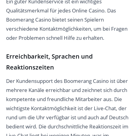
Ein guter Kundenservice ist ein wichtiges
Qualitätsmerkmal für jedes Online Casino. Das
Boomerang Casino bietet seinen Spielern
verschiedene Kontaktmöglichkeiten, um bei Fragen
oder Problemen schnell Hilfe zu erhalten.
Erreichbarkeit, Sprachen und
Reaktionszeiten
Der Kundensupport des Boomerang Casino ist über
mehrere Kanäle erreichbar und zeichnet sich durch
kompetente und freundliche Mitarbeiter aus. Die
wichtigste Kontaktmöglichkeit ist der Live-Chat, der
rund um die Uhr verfügbar ist und auch auf Deutsch
bedient wird. Die durchschnittliche Reaktionszeit im
Live-Chat liegt bei wenigen Minuten, was im