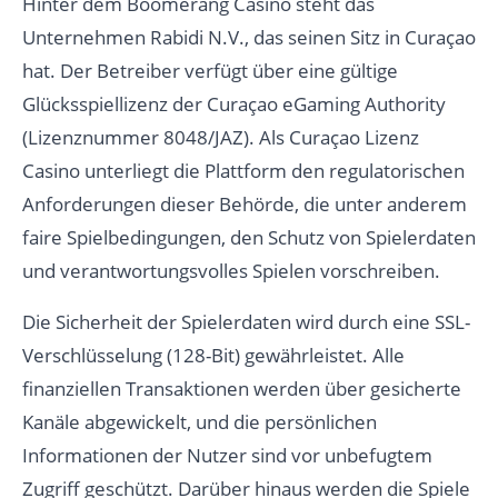
Hinter dem Boomerang Casino steht das
Unternehmen Rabidi N.V., das seinen Sitz in Curaçao
hat. Der Betreiber verfügt über eine gültige
Glücksspiellizenz der Curaçao eGaming Authority
(Lizenznummer 8048/JAZ). Als Curaçao Lizenz
Casino unterliegt die Plattform den regulatorischen
Anforderungen dieser Behörde, die unter anderem
faire Spielbedingungen, den Schutz von Spielerdaten
und verantwortungsvolles Spielen vorschreiben.
Die Sicherheit der Spielerdaten wird durch eine SSL-
Verschlüsselung (128-Bit) gewährleistet. Alle
finanziellen Transaktionen werden über gesicherte
Kanäle abgewickelt, und die persönlichen
Informationen der Nutzer sind vor unbefugtem
Zugriff geschützt. Darüber hinaus werden die Spiele