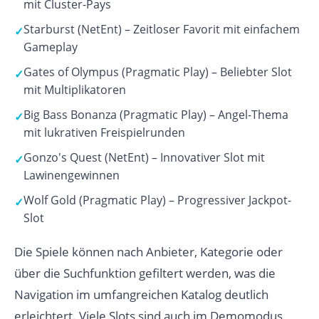
mit Cluster-Pays
Starburst (NetEnt) – Zeitloser Favorit mit einfachem
Gameplay
Gates of Olympus (Pragmatic Play) – Beliebter Slot
mit Multiplikatoren
Big Bass Bonanza (Pragmatic Play) – Angel-Thema
mit lukrativen Freispielrunden
Gonzo's Quest (NetEnt) – Innovativer Slot mit
Lawinengewinnen
Wolf Gold (Pragmatic Play) – Progressiver Jackpot-
Slot
Die Spiele können nach Anbieter, Kategorie oder
über die Suchfunktion gefiltert werden, was die
Navigation im umfangreichen Katalog deutlich
erleichtert. Viele Slots sind auch im Demomodus