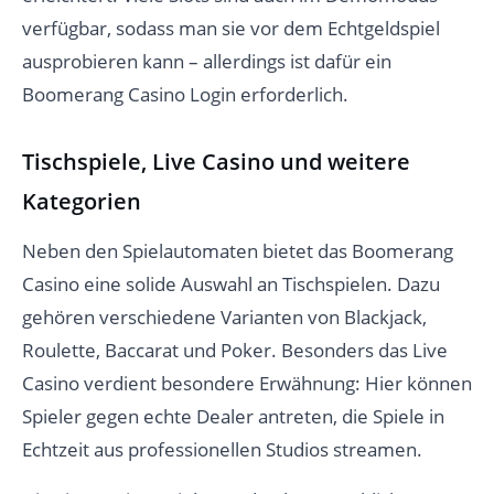
verfügbar, sodass man sie vor dem Echtgeldspiel
ausprobieren kann – allerdings ist dafür ein
Boomerang Casino Login erforderlich.
Tischspiele, Live Casino und weitere
Kategorien
Neben den Spielautomaten bietet das Boomerang
Casino eine solide Auswahl an Tischspielen. Dazu
gehören verschiedene Varianten von Blackjack,
Roulette, Baccarat und Poker. Besonders das Live
Casino verdient besondere Erwähnung: Hier können
Spieler gegen echte Dealer antreten, die Spiele in
Echtzeit aus professionellen Studios streamen.