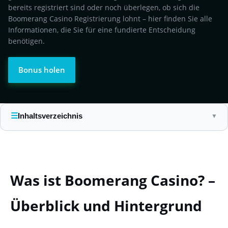
bereits registriert sind oder noch überlegen, ob sich die
Boomerang Casino Registrierung lohnt – hier finden Sie alle
Informationen, die Sie für eine fundierte Entscheidung
benötigen.
Bonus holen
☰
Inhaltsverzeichnis
▼
Was ist Boomerang Casino? –
Überblick und Hintergrund