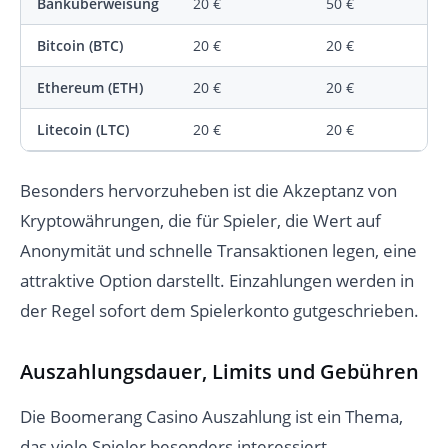
Banküberweisung
20 €
50 €
Bitcoin (BTC)
20 €
20 €
Ethereum (ETH)
20 €
20 €
Litecoin (LTC)
20 €
20 €
Besonders hervorzuheben ist die Akzeptanz von
Kryptowährungen, die für Spieler, die Wert auf
Anonymität und schnelle Transaktionen legen, eine
attraktive Option darstellt. Einzahlungen werden in
der Regel sofort dem Spielerkonto gutgeschrieben.
Auszahlungsdauer, Limits und Gebühren
Die Boomerang Casino Auszahlung ist ein Thema,
das viele Spieler besonders interessiert.