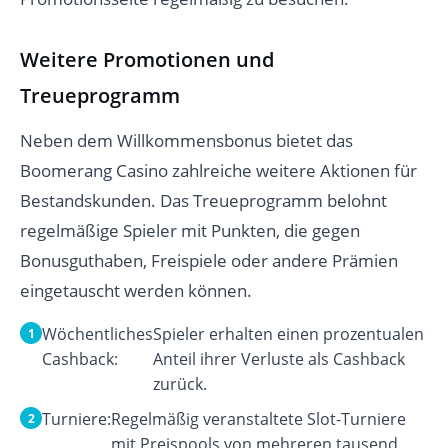
Weitere Promotionen und
Treueprogramm
Neben dem Willkommensbonus bietet das
Boomerang Casino zahlreiche weitere Aktionen für
Bestandskunden. Das Treueprogramm belohnt
regelmäßige Spieler mit Punkten, die gegen
Bonusguthaben, Freispiele oder andere Prämien
eingetauscht werden können.
Wöchentliches
Spieler erhalten einen prozentualen
Cashback:
Anteil ihrer Verluste als Cashback
zurück.
Turniere:
Regelmäßig veranstaltete Slot-Turniere
mit Preispools von mehreren tausend