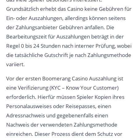
Grundsätzlich erhebt das Casino keine Gebühren für
Ein- oder Auszahlungen, allerdings können seitens
der Zahlungsanbieter Gebühren anfallen. Die
Bearbeitungszeit für Auszahlungen beträgt in der
Regel 0 bis 24 Stunden nach interner Prüfung, wobei
die tatsächliche Gutschrift je nach Zahlungsmethode
variiert.
Vor der ersten Boomerang Casino Auszahlung ist
eine Verifizierung (KYC – Know Your Customer)
erforderlich. Hierfür müssen Spieler Kopien ihres
Personalausweises oder Reisepasses, einen
Adressnachweis und gegebenenfalls einen
Nachweis der verwendeten Zahlungsmethode
einreichen. Dieser Prozess dient dem Schutz vor