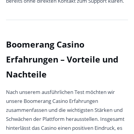
bereits ohne direkten Kontakt zum Support klären.
Boomerang Casino
Erfahrungen – Vorteile und
Nachteile
Nach unserem ausführlichen Test möchten wir
unsere Boomerang Casino Erfahrungen
zusammenfassen und die wichtigsten Stärken und
Schwächen der Plattform herausstellen. Insgesamt
hinterlässt das Casino einen positiven Eindruck, es