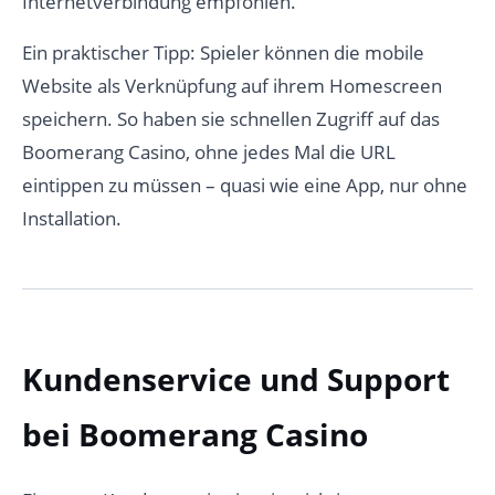
Internetverbindung empfohlen.
Ein praktischer Tipp: Spieler können die mobile
Website als Verknüpfung auf ihrem Homescreen
speichern. So haben sie schnellen Zugriff auf das
Boomerang Casino, ohne jedes Mal die URL
eintippen zu müssen – quasi wie eine App, nur ohne
Installation.
Kundenservice und Support
bei Boomerang Casino