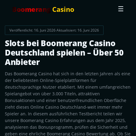
Boomerang
Casino
☰
Veröffentlicht: 16. Juni 2026
·
Aktualisiert: 16. Juni 2026
Slots bei Boomerang Casino
Deutschland spielen – Über 50
Anbieter
Das Boomerang Casino hat sich in den letzten Jahren als eine
der beliebtesten Online-Spielplattformen für
deutschsprachige Nutzer etabliert. Mit einem umfangreichen
Spielangebot von über 3.000 Titeln, attraktiven
Bonusaktionen und einer benutzerfreundlichen Oberfläche
zieht dieses Online Casino Deutschland-weit immer mehr
Spieler an. In diesem ausführlichen Testbericht teilen wir
unsere Boomerang Casino Erfahrungen aus dem Jahr 2025,
analysieren das Bonusprogramm, prüfen die Sicherheit und
geben eine ehrliche Boomerang Casino Bewertung ab. Ob Sie