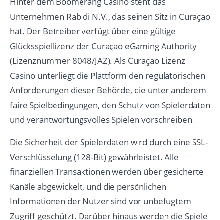
Hinter dem Boomerang Casino steht das
Unternehmen Rabidi N.V., das seinen Sitz in Curaçao
hat. Der Betreiber verfügt über eine gültige
Glücksspiellizenz der Curaçao eGaming Authority
(Lizenznummer 8048/JAZ). Als Curaçao Lizenz
Casino unterliegt die Plattform den regulatorischen
Anforderungen dieser Behörde, die unter anderem
faire Spielbedingungen, den Schutz von Spielerdaten
und verantwortungsvolles Spielen vorschreiben.
Die Sicherheit der Spielerdaten wird durch eine SSL-
Verschlüsselung (128-Bit) gewährleistet. Alle
finanziellen Transaktionen werden über gesicherte
Kanäle abgewickelt, und die persönlichen
Informationen der Nutzer sind vor unbefugtem
Zugriff geschützt. Darüber hinaus werden die Spiele